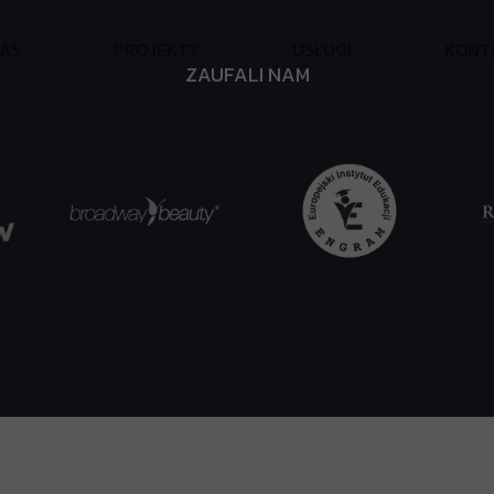
A
S
P
R
O
J
E
K
T
Y
U
S
Ł
U
G
I
K
O
N
T
ZAUFALI NAM