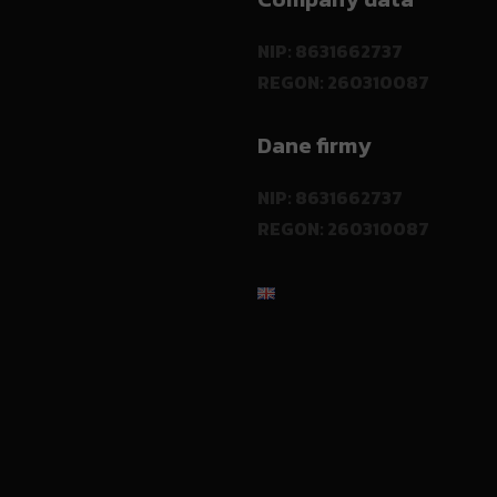
NIP: 8631662737
REGON: 260310087
Dane firmy
NIP: 8631662737
REGON: 260310087