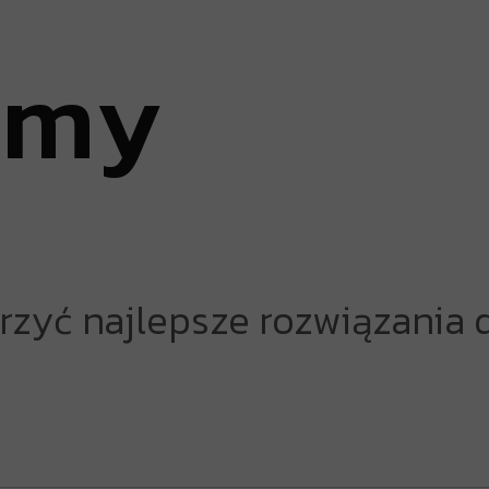
j
m
y
yć najlepsze rozwiązania 