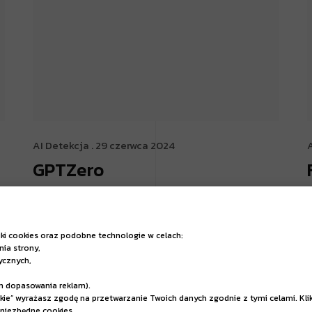
AI Detekcja
. 29 czerwca 2024
GPTZero
Czytaj Więcej
iki cookies oraz podobne technologie w celach:
nia strony,
tycznych,
m dopasowania reklam).
tkie” wyrażasz zgodę na przetwarzanie Twoich danych zgodnie z tymi celami. Kli
niezbędne cookies.