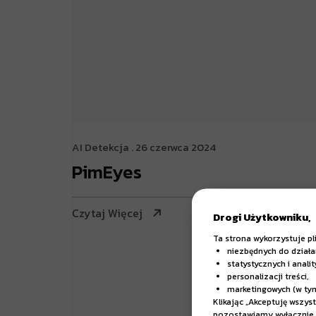
AI Detekcja
. 26 czerwca 2024
PimEyes
Czytaj Więcej
Drogi Użytkowniku,
Ta strona wykorzystuje pl
niezbędnych do działa
statystycznych i anali
personalizacji treści,
marketingowych (w ty
Klikając „Akceptuję wszys
pozostawiamy wyłącznie 