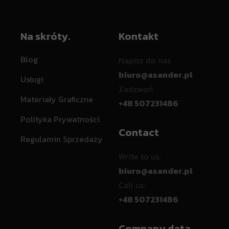
Na skróty.
Kontakt
Blog
Napisz do nas
biuro@asander.pl
Usługi
Zadzwoń
Materiały Graficzne
+48 507231486
Polityka Prywatności
Contact
Regulamin Sprzedaży
Write to us:
biuro@asander.pl
Call us:
+48 507231486
Company data