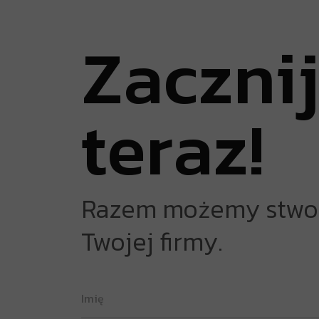
Z
a
c
z
n
i
t
e
r
a
z
!
Razem możemy stworz
Twojej firmy.