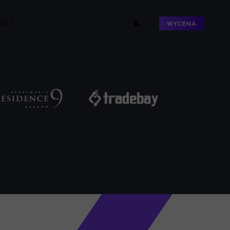
A
K
T
English
WYCENA