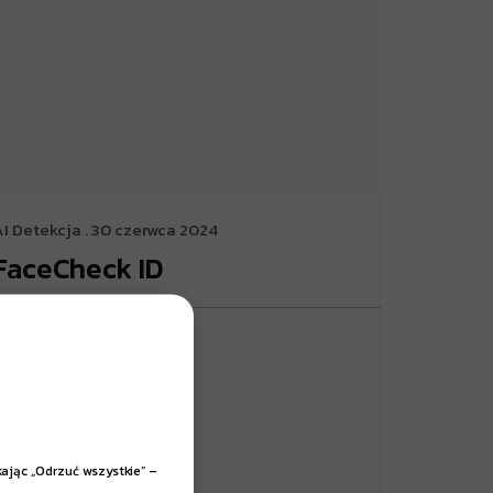
AI Detekcja
. 30 czerwca 2024
FaceCheck ID
Czytaj Więcej
kając „Odrzuć wszystkie” –