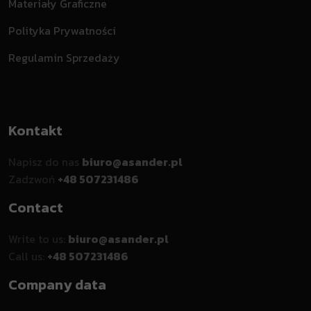
Materiały Graficzne
Polityka Prywatności
Regulamin Sprzedaży
Kontakt
Napisz do nas
biuro@asander.pl
Zadzwoń
+48 507231486
Contact
Write to us:
biuro@asander.pl
Call us:
+48 507231486
Company data