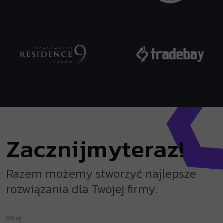
Z
a
c
z
n
i
j
m
y
t
e
r
a
z
!
Razem możemy stworzyć najlepsze
rozwiązania dla Twojej firmy.