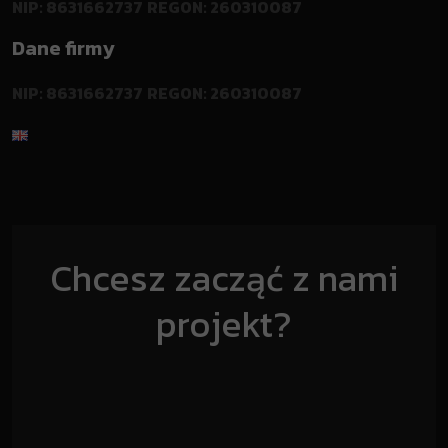
NIP: 8631662737
REGON: 260310087
Dane firmy
NIP: 8631662737
REGON: 260310087
Chcesz zacząć z nami
projekt?