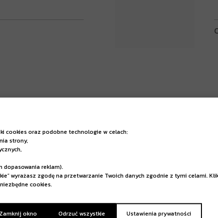
C
iki cookies oraz podobne technologie w celach:
nia strony,
tycznych,
m dopasowania reklam).
tkie” wyrażasz zgodę na przetwarzanie Twoich danych zgodnie z tymi celami. Kli
niezbędne cookies.
024
I
 Zamknij okno
Odrzuć wszystkie
Ustawienia prywatności