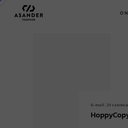
O
N
E-mail
. 25 czerwc
HoppyCop