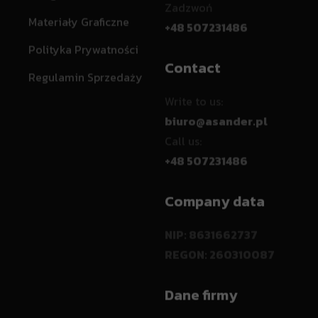
Zadzwoń
Materiały Graficzne
+48 507231486
Polityka Prywatności
Contact
Regulamin Sprzedaży
Write to us:
biuro@asander.pl
Call us:
+48 507231486
Company data
NIP: 8631662737
REGON: 260310087
Dane firmy