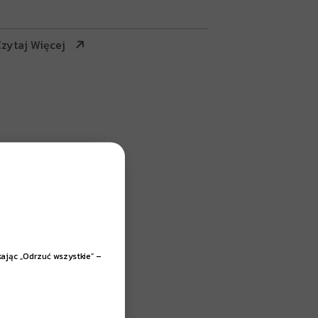
zytaj Więcej
kając „Odrzuć wszystkie” –