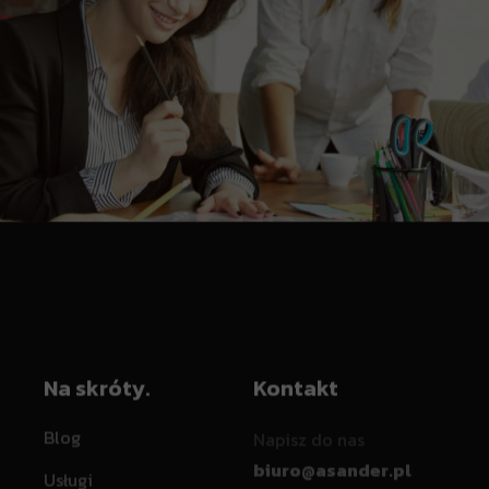
Na skróty.
Kontakt
Blog
Napisz do nas
biuro@asander.pl
Usługi