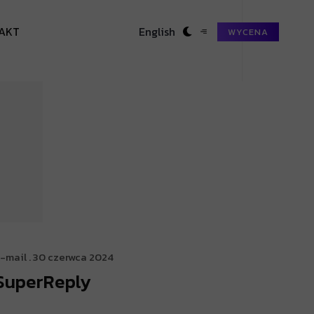
A
K
T
English
WYCENA
-mail
. 30 czerwca 2024
SuperReply