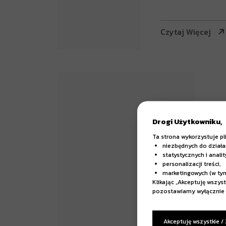
Czytaj Więcej
Drogi Użytkowniku,
Ta strona wykorzystuje pl
niezbędnych do działa
statystycznych i anali
personalizacji treści,
marketingowych (w ty
Klikając „Akceptuję wszys
pozostawiamy wyłącznie 
E-mail
. 22 lipca 2
ParagraphA
Akceptuję wszystkie /