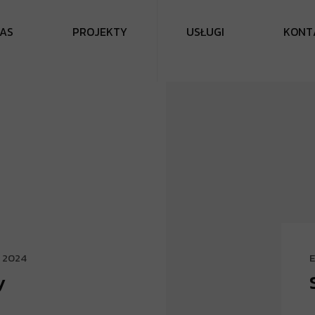
A
S
P
R
O
J
E
K
T
Y
U
S
Ł
U
G
I
K
O
N
T
a 2024
E
y