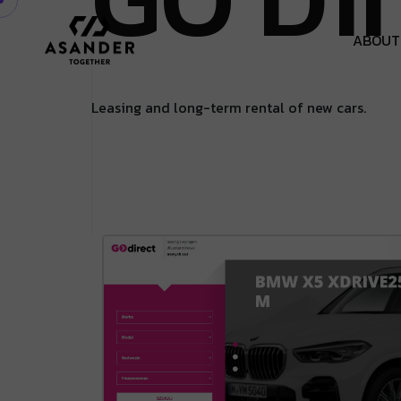
A
B
O
U
T
Leasing and long-term rental of new cars.