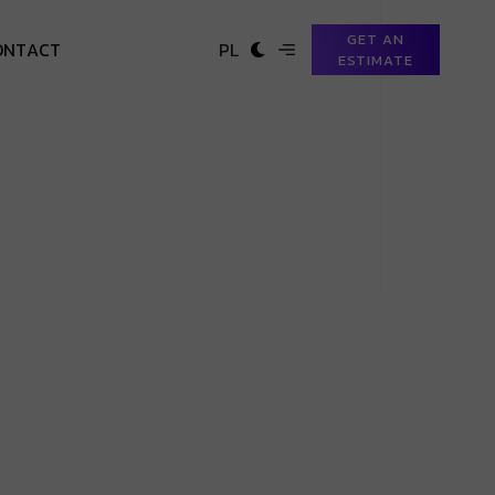
GET AN
O
N
T
A
C
T
PL
ESTIMATE