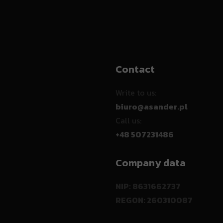
Contact
Write to us:
biuro@asander.pl
Call us:
+48 507231486
Company data
NIP: 8631662737
REGON: 260310087