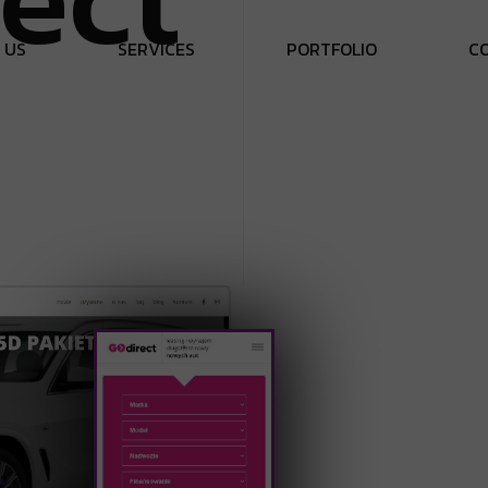
U
S
S
E
R
V
I
C
E
S
P
O
R
T
F
O
L
I
O
C