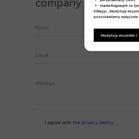
company.
marketingowych (w ty
Klikając „Akceptuję wszys
pozostawiamy wyłącznie 
Akceptuję wszystkie /
I agree with
the privacy policy.