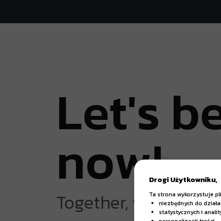
L
e
t
'
s
b
n
o
w
!
Drogi Użytkowniku,
Together, we can crea
Ta strona wykorzystuje pl
niezbędnych do działa
statystycznych i anali
personalizacji treści,