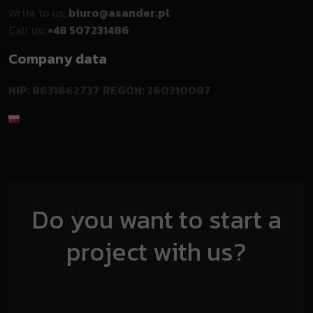
Write to us:
biuro@asander.pl
Call us:
+48 507231486
Company data
NIP: 8631662737
REGON: 260310087
Do you want to start a
project with us?