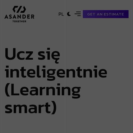
PL
GET AN ESTIMATE
U
c
z
s
i
ę
i
n
t
e
l
i
g
e
n
t
n
i
e
(
L
e
a
r
n
i
n
g
s
m
a
r
t
)