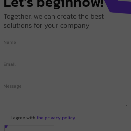
L
e
t
'
s
b
e
g
i
n
n
o
w
!
Together, we can create the best
solutions for your company.
I agree with
the privacy policy.