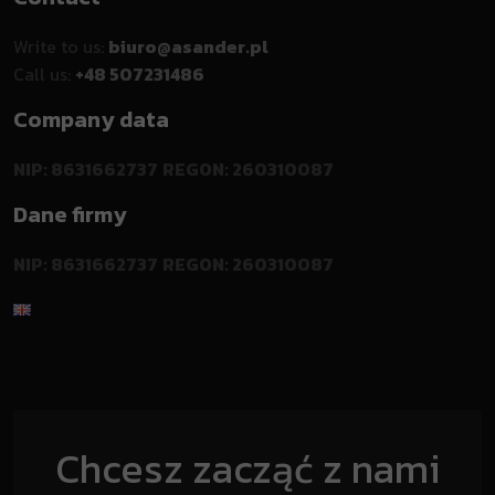
Write to us:
biuro@asander.pl
Call us:
+48 507231486
Company data
NIP: 8631662737
REGON: 260310087
Dane firmy
NIP: 8631662737
REGON: 260310087
Chcesz zacząć z nami