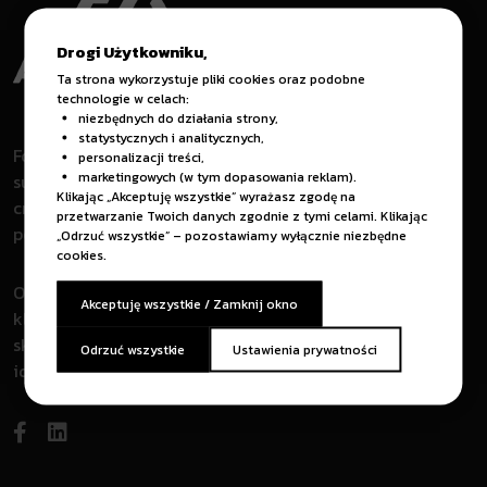
Drogi Użytkowniku,
Ta strona wykorzystuje pliki cookies oraz podobne
technologie w celach:
niezbędnych do działania strony,
statystycznych i analitycznych,
For over a decade, we have been
personalizacji treści,
marketingowych (w tym dopasowania reklam).
supporting our clients in the IT field. We
Klikając „Akceptuję wszystkie” wyrażasz zgodę na
create effective solutions tailored
przetwarzanie Twoich danych zgodnie z tymi celami. Klikając
perfectly to the needs of our partners.
„Odrzuć wszystkie” – pozostawiamy wyłącznie niezbędne
cookies.
Od kilkunastu lat wspieramy naszych
Akceptuję wszystkie / Zamknij okno
klientów w obszarze IT. Tworzymy
skuteczne rozwiązania dopasowane
Odrzuć wszystkie
Ustawienia prywatności
idealnie do potrzeb naszych partnerów.