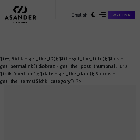
English
WYCENA
$i++; $idik = get_the_ID(); $tit = get_the_title(); $link =
get_permalink(); $obraz = get_the_post_thumbnail_url(
$idik, 'medium' ); $date = get_the_date(); $terms =
get_the_terms($idik, 'category'); ?>