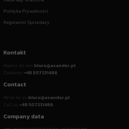
Polityka Prywatności
Regulamin Sprzedaży
Kontakt
Napisz do nas
biuro@asander.pl
Zadzwoń
+48 507231486
Contact
Write to us:
biuro@asander.pl
Call us:
+48 507231486
Company data