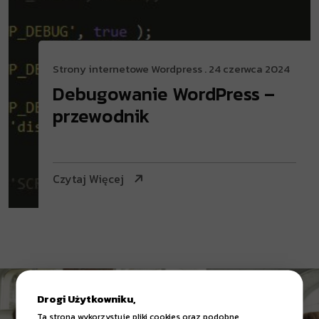
Strony internetowe
Wordpress
. 24 czerwca 2024
Debugowanie WordPress –
przewodnik
Czytaj Więcej
Drogi Użytkowniku,
Ta strona wykorzystuje pliki cookies oraz podobne