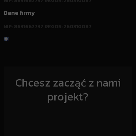
NIP: 8631662737
REGON: 260310087
Dane firmy
NIP: 8631662737
REGON: 260310087
Chcesz zacząć z nami
projekt?