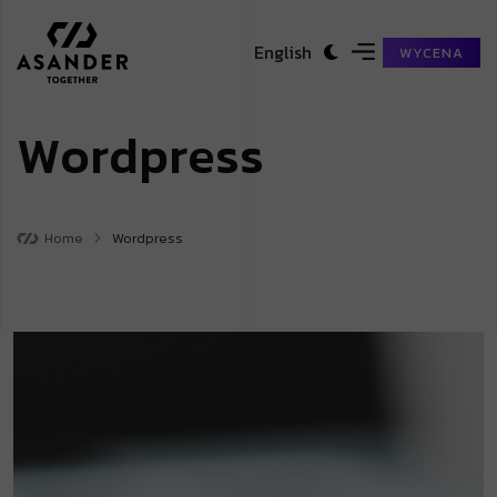
English
WYCENA
W
o
r
d
p
r
e
s
s
Home
Wordpress