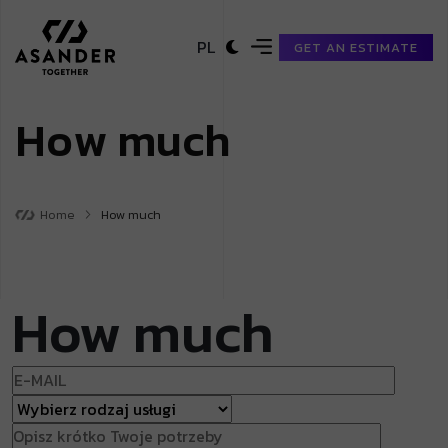
PL
GET AN ESTIMATE
H
o
w
m
u
c
h
Home
How much
How much