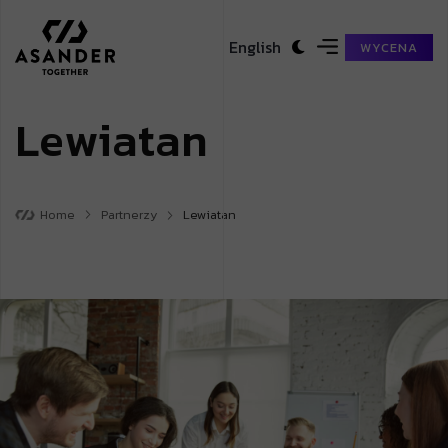
English
WYCENA
L
e
w
i
a
t
a
n
Home
Partnerzy
Lewiatan