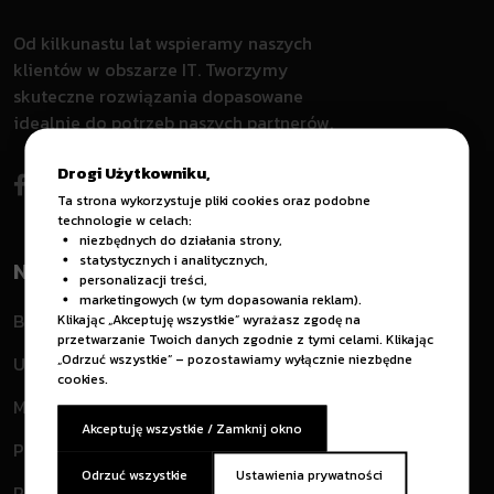
Od kilkunastu lat wspieramy naszych
klientów w obszarze IT. Tworzymy
skuteczne rozwiązania dopasowane
idealnie do potrzeb naszych partnerów.
Drogi Użytkowniku,
Ta strona wykorzystuje pliki cookies oraz podobne
technologie w celach:
niezbędnych do działania strony,
statystycznych i analitycznych,
Na skróty.
personalizacji treści,
marketingowych (w tym dopasowania reklam).
Blog
Klikając „Akceptuję wszystkie” wyrażasz zgodę na
przetwarzanie Twoich danych zgodnie z tymi celami. Klikając
„Odrzuć wszystkie” – pozostawiamy wyłącznie niezbędne
Usługi
cookies.
Materiały Graficzne
Akceptuję wszystkie / Zamknij okno
Polityka Prywatności
Odrzuć wszystkie
Ustawienia prywatności
Regulamin Sprzedaży