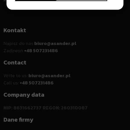
Kontakt
Napisz do nas
biuro@asander.pl
Zadzwoń
+48 507231486
Contact
Write to us:
biuro@asander.pl
Call us:
+48 507231486
Company data
NIP: 8631662737
REGON: 260310087
Dane firmy