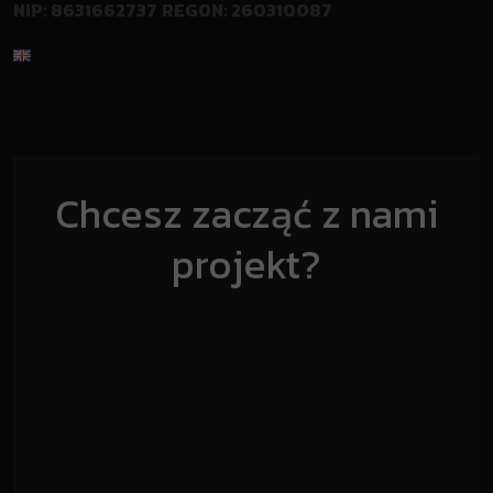
NIP: 8631662737
REGON: 260310087
Chcesz zacząć z nami
projekt?